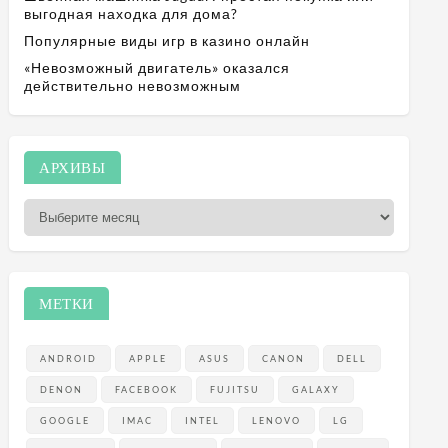
выгодная находка для дома?
Популярные виды игр в казино онлайн
«Невозможный двигатель» оказался
действительно невозможным
А
АРХИВЫ
р
х
и
в
ы
МЕТКИ
ANDROID
APPLE
ASUS
CANON
DELL
DENON
FACEBOOK
FUJITSU
GALAXY
GOOGLE
IMAC
INTEL
LENOVO
LG