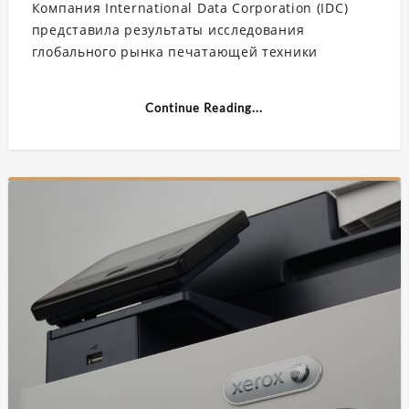
Компания International Data Corporation (IDC)
объём
мирового
представила результаты исследования
рынка
устройств
глобального рынка печатающей техники
печати
достиг
100
млн
Continue Reading...
единиц»