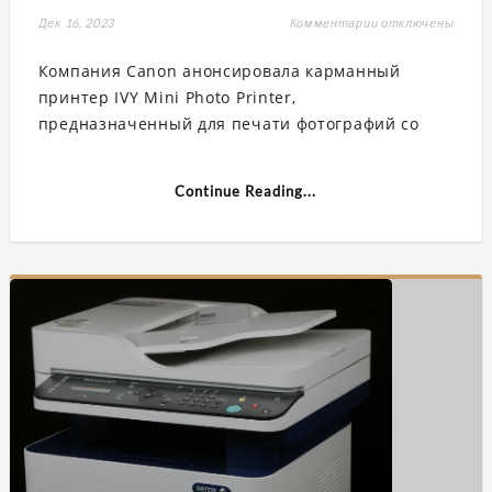
Дек 16, 2023
Комментарии
к
отключены
записи
Canon
Компания Canon анонсировала карманный
IVY
Mini
принтер IVY Mini Photo Printer,
Photo
Printer
предназначенный для печати фотографий со
поможет
распечатать
снимки
со
Continue Reading...
смартфона»