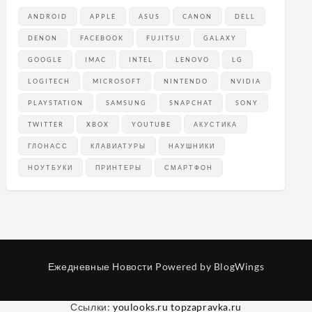
ANDROID
APPLE
ASUS
CANON
DELL
DENON
FACEBOOK
FUJITSU
GALAXY
GOOGLE
IMAC
INTEL
LENOVO
LG
LOGITECH
MICROSOFT
NINTENDO
NVIDIA
PLAYSTATION
SAMSUNG
SNAPCHAT
SONY
TWITTER
XBOX
YOUTUBE
АКУСТИКА
ГЛОНАСС
КЛАВИАТУРЫ
НАУШНИКИ
НОУТБУКИ
ПРИНТЕРЫ
СМАРТФОН
Ежедневные Новости
Powered by BlogWings
Ссылки:
youlooks.ru
topzapravka.ru