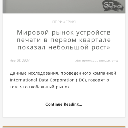
ПЕРИФЕРИЯ
Мировой рынок устройств
печати в первом квартале
показал небольшой рост»
Авг 05, 2024
Комментарии
к
отключены
записи
Мировой
Данные исследования, проведённого компанией
рынок
устройств
International Data Corporation (IDC), говорят о
печати
в
том, что глобальный рынок
первом
квартале
показал
небольшой
Continue Reading...
рост»