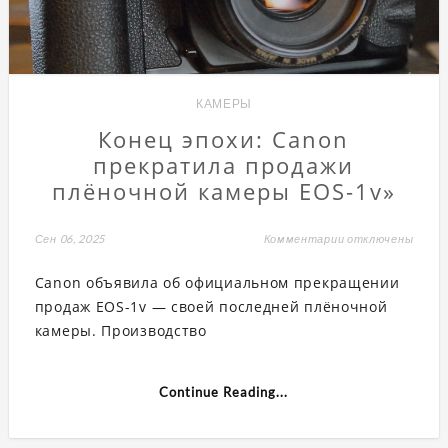
КАМЕРЫ
Конец эпохи: Canon
прекратила продажи
плёночной камеры EOS-1v»
Сен 06, 2025
Комментарии
к
отключены
записи
Конец
Canon объявила об официальном прекращении
эпохи:
Canon
продаж EOS-1v — своей последней плёночной
прекратила
продажи
камеры. Производство
плёночной
камеры
EOS-
1v»
Continue Reading...