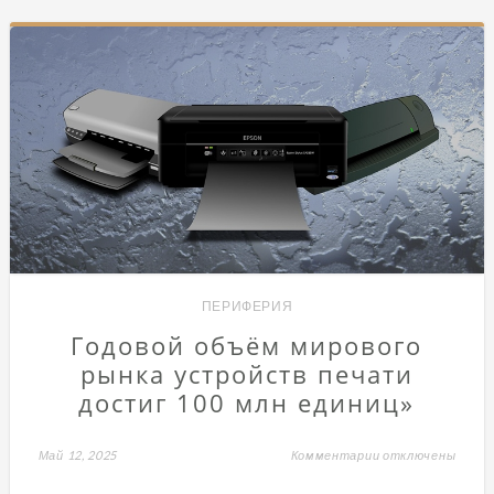
ПЕРИФЕРИЯ
Годовой объём мирового
рынка устройств печати
достиг 100 млн единиц»
Май 12, 2025
Комментарии
к
отключены
записи
Годовой