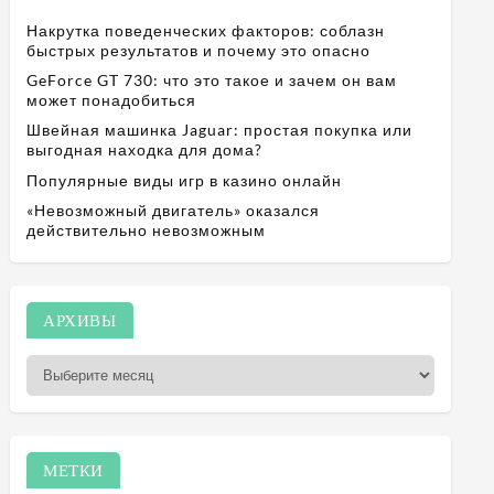
Накрутка поведенческих факторов: соблазн
быстрых результатов и почему это опасно
GeForce GT 730: что это такое и зачем он вам
может понадобиться
Швейная машинка Jaguar: простая покупка или
выгодная находка для дома?
Популярные виды игр в казино онлайн
«Невозможный двигатель» оказался
действительно невозможным
А
АРХИВЫ
р
х
и
в
ы
МЕТКИ