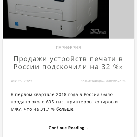
ПЕРИФЕРИЯ
Продажи устройств печати в
России подскочили на 32 %»
Авг 25, 2023
Комментарии
к
отключены
записи
Продажи
В первом квартале 2018 года в России было
устройств
печати
продано около 605 тыс. принтеров, копиров и
в
России
МФУ, что на 31,7 % больше,
подскочили
на
32
%»
Continue Reading...