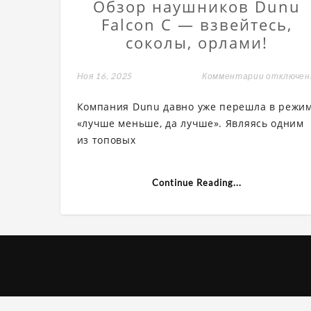
Обзор наушников Dunu
Falcon C — взвейтесь,
соколы, орлами!
Ноя 16, 2025
Комментарии
к
отключе
записи
Обзор
Компания Dunu давно уже перешла в режи
наушнико
Dunu
«лучше меньше, да лучше». Являясь одним
Falcon
из топовых
C
—
взвейтесь
соколы,
орлами!
Continue Reading...