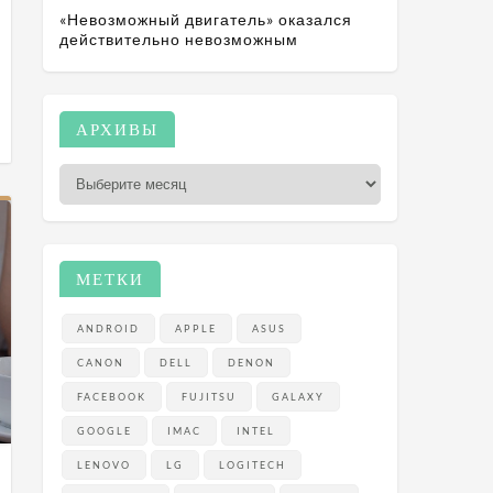
«Невозможный двигатель» оказался
действительно невозможным
А
АРХИВЫ
р
х
и
в
ы
МЕТКИ
ANDROID
APPLE
ASUS
CANON
DELL
DENON
FACEBOOK
FUJITSU
GALAXY
GOOGLE
IMAC
INTEL
LENOVO
LG
LOGITECH