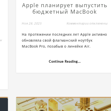
Apple планирует выпустить
бюджетный MacBook
,
Ноя 28, 2025
Комментарии
к
отключены
записи
Apple
На протяжении последних лет Apple активно
планирует
выпустить
обновляла свой флагманский ноутбук
ны
бюджетный
MacBook Pro, позабыв о линейке Air.
MacBook
вает
телей
Continue Reading...