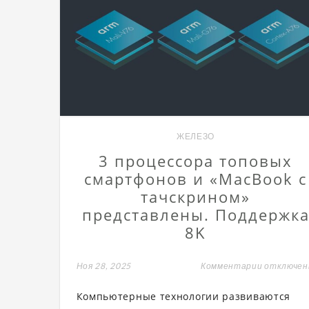
ЖЕЛЕЗО
3 процессора топовых
смартфонов и «MacBook с
тачскрином»
представлены. Поддержк
8K
Ноя 28, 2025
Комментарии
к
отключе
записи
3
Компьютерные технологии развиваются
процессо
топовых