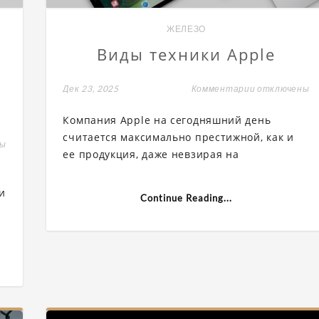
ЖЕЛЕЗО
Виды техники Apple
о
Дек 23, 2025
Комментарии
к
отключены
записи
Виды
Компания Apple на сегодняшний день
техники
Apple
считается максимально престижной, как и
ны
ее продукция, даже невзирая на
а
и
Continue Reading...
ие
ва