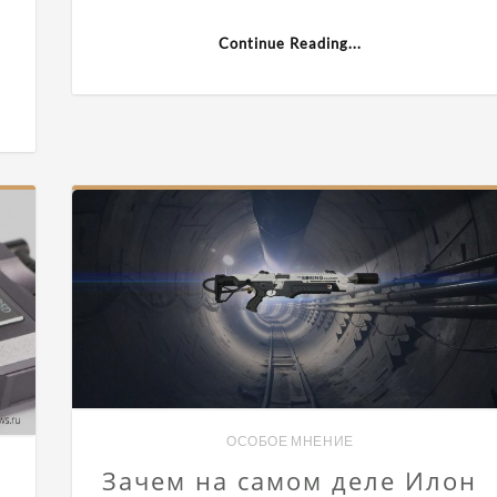
—
ов
iOS
12
Continue Reading...
и
многое
ом»
другое
лены.
а
ОСОБОЕ МНЕНИЕ
Зачем на самом деле Илон