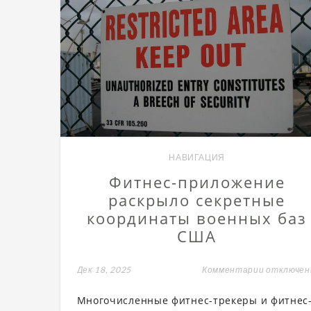
НАВИГАЦИЯ
Фитнес-приложение
раскрыло секретные
координаты военных баз
США
Дек 18, 2025
Комментарии
к
отключе
записи
Фитнес-
Многочисленные фитнес-трекеры и фитнес
приложен