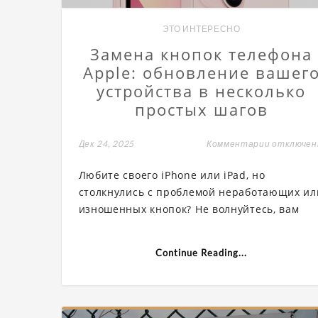
ЭТО ИНТЕРЕСНО
Замена кнопок телефона
Apple: обновление вашег
устройства в несколько
простых шагов
Дек 24, 2025
Комментарии
к
отключе
записи
Замена
Любите своего iPhone или iPad, но
кнопок
телефон
столкнулись с проблемой неработающих ил
Apple:
изношенных кнопок? Не волнуйтесь, вам
обновлен
вашего
устройст
в
несколько
Continue Reading...
простых
шагов