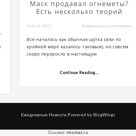
Маск продавал огнеметы?
Есть несколько теорий
Ноя 13, 2025
Комментарии
к
отключены
записи
ны
Зачем
Все началось как обычная шутка (или по
на
самом
крайней мере казалось таковым), но совсем
м
в
деле
скоро переросло в настоящую
Илон
Маск
продавал
огнеметы?
,
Есть
Continue Reading...
несколько
теорий
Ежедневные Новости
Powered by BlogWings
Ссылки:
miomaz.ru