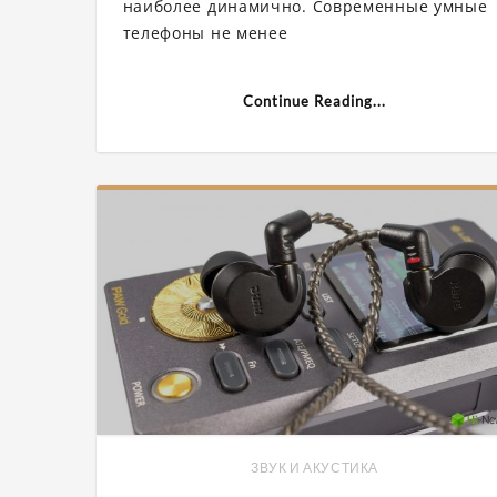
наиболее динамично. Современные умные
смартфон
телефоны не менее
и
«MacBook
с
тачскрин
представ
Continue Reading...
Поддержк
8K
ЗВУК И АКУСТИКА