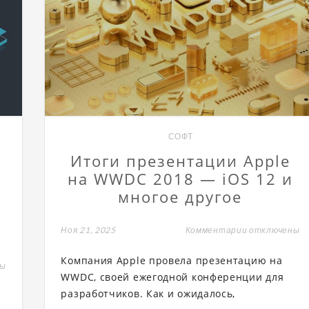
СОФТ
Итоги презентации Apple
на WWDC 2018 — iOS 12 и
многое другое
а
Ноя 21, 2025
Комментарии
к
отключены
записи
Итоги
Компания Apple провела презентацию на
презентации
ны
Apple
WWDC, своей ежегодной конференции для
на
разработчиков. Как и ожидалось,
WWDC
ра
2018