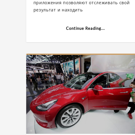
раскрыло
приложения позволяют отслеживать свой
секретны
результат и находить
координа
военных
баз
США
Continue Reading...