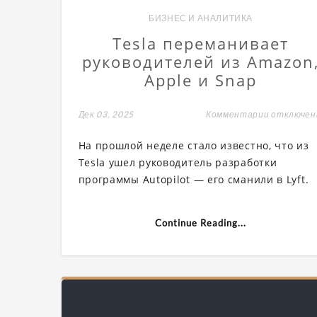
БИЗНЕС И АНАЛИТИКА
Tesla переманивает
руководителей из Amazon
Apple и Snap
Дек 03, 2025
Комментарии
к
отключе
записи
Tesla
На прошлой неделе стало известно, что из
перемани
руководи
Tesla ушел руководитель разработки
из
программы Autopilot — его сманили в Lyft.
Amazon,
Apple
и
Snap
Continue Reading...