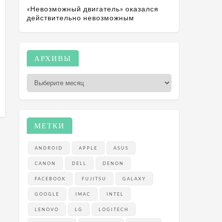
«Невозможный двигатель» оказался
действительно невозможным
а
А
АРХИВЫ
р
х
и
в
ы
МЕТКИ
ANDROID
APPLE
ASUS
CANON
DELL
DENON
FACEBOOK
FUJITSU
GALAXY
GOOGLE
IMAC
INTEL
LENOVO
LG
LOGITECH