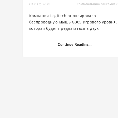
Сен 18, 2023
Комментарии
к
отключе
записи
Logitech
Компания Logitech анонсировала
G305:
беспровод
беспроводную мышь G305 игрового уровня,
мышь
которая будет предлагаться в двух
с
шестью
программ
кнопками»
Continue Reading...