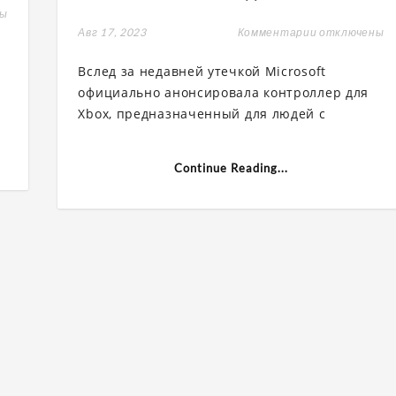
ны
Авг 17, 2023
Комментарии
к
отключены
записи
Microsoft
ная
Вслед за недавней утечкой Microsoft
анонсировал
Xbox-
официально анонсировала контроллер для
контроллер
Xbox, предназначенный для людей с
для
ируемыми
инвалидов»
Continue Reading...