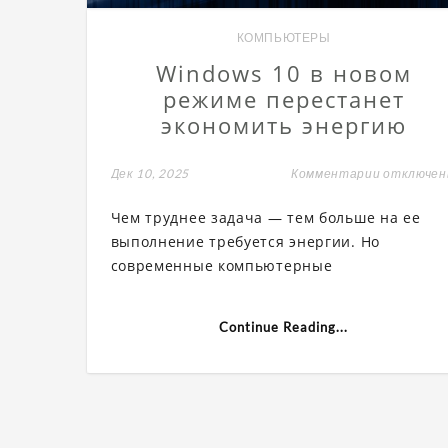
КОМПЬЮТЕРЫ
Windows 10 в новом
режиме перестанет
экономить энергию
Дек 10, 2025
Комментарии
к
отключе
записи
Windows
Чем труднее задача — тем больше на ее
10
в
выполнение требуется энергии. Но
новом
современные компьютерные
режиме
перестан
экономит
энергию
Continue Reading...