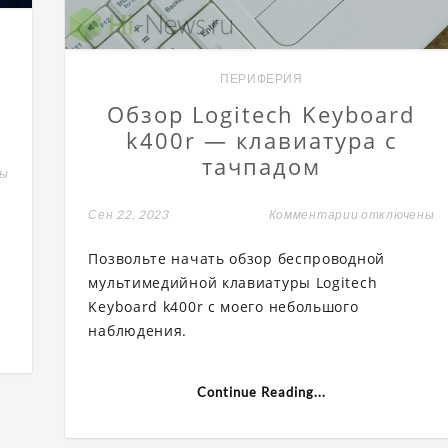
ПЕРИФЕРИЯ
Обзор Logitech Keyboard
k400r — клавиатура с
тачпадом
ны
Сен 22, 2023
Комментарии
к
отключены
записи
Обзор
Позвольте начать обзор беспроводной
Logitech
Keyboard
ет
мультимедийной клавиатуры Logitech
k400r
ь
Keyboard k400r с моего небольшого
—
клавиатура
наблюдения.
с
тачпадом
Continue Reading...