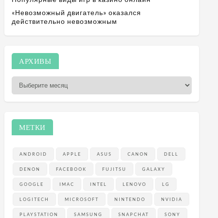
«Невозможный двигатель» оказался
действительно невозможным
А
АРХИВЫ
р
х
и
в
ы
МЕТКИ
ANDROID
APPLE
ASUS
CANON
DELL
DENON
FACEBOOK
FUJITSU
GALAXY
GOOGLE
IMAC
INTEL
LENOVO
LG
LOGITECH
MICROSOFT
NINTENDO
NVIDIA
PLAYSTATION
SAMSUNG
SNAPCHAT
SONY