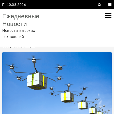
10.08.2026
Ежедневные
Новости
Новости высоких
технологий
Home
Роботы
Контрабанда 2.0: роботы будут доставлять таблетки для абортов в
Северную Ирландию