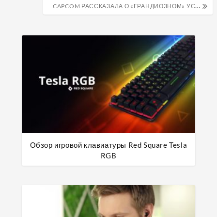
по
CAPCOM РАССКАЗАЛА О «ГРАНДИОЗНОМ» УСПЕХЕ MONSTER HUNTER: WORLD И ПООБЕЩАЛА ДВЕ БОЛЬШИЕ ИГРЫ»
записям
Обзор игровой клавиатуры Red Square Tesla
RGB