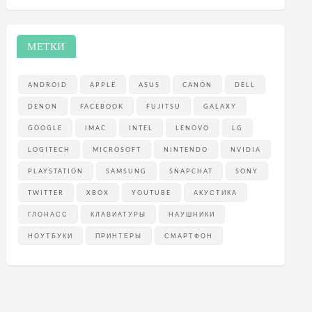
ы
МЕТКИ
ANDROID
APPLE
ASUS
CANON
DELL
DENON
FACEBOOK
FUJITSU
GALAXY
GOOGLE
IMAC
INTEL
LENOVO
LG
LOGITECH
MICROSOFT
NINTENDO
NVIDIA
PLAYSTATION
SAMSUNG
SNAPCHAT
SONY
TWITTER
XBOX
YOUTUBE
АКУСТИКА
ГЛОНАСС
КЛАВИАТУРЫ
НАУШНИКИ
НОУТБУКИ
ПРИНТЕРЫ
СМАРТФОН