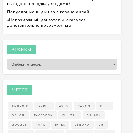
выгодная находка для дома?
Популярные виды игр в казино онлайн
«Невозможный двигатель» оказался
действительно невозможным
А
АРХИВЫ
р
х
и
в
ы
МЕТКИ
ANDROID
APPLE
ASUS
CANON
DELL
DENON
FACEBOOK
FUJITSU
GALAXY
GOOGLE
IMAC
INTEL
LENOVO
LG