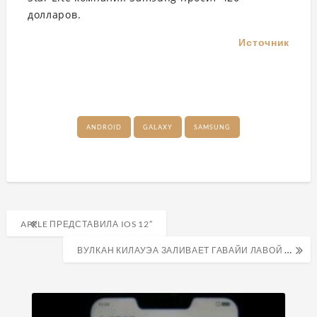
долларов.
Источник
ANDROID
GALAXY
SAMSUNG
Навигация
APPLE ПРЕДСТАВИЛА IOS 12″
по
ВУЛКАН КИЛАУЭА ЗАЛИВАЕТ ГАВАЙИ ЛАВОЙ И КРУШИТ ЖИЛЫЕ ДОМА
записям