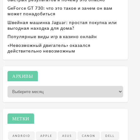
GeForce GT 730: что это такое и зачем он вам
может понадобиться
Швейная машинка Jaguar: простая покупка или
выгодная находка для дома?
Популярные виды игр в казино онлайн
«Невозможный двигатель» оказался
действительно невозможным
А
АРХИВЫ
р
х
и
в
ы
МЕТКИ
ANDROID
APPLE
ASUS
CANON
DELL