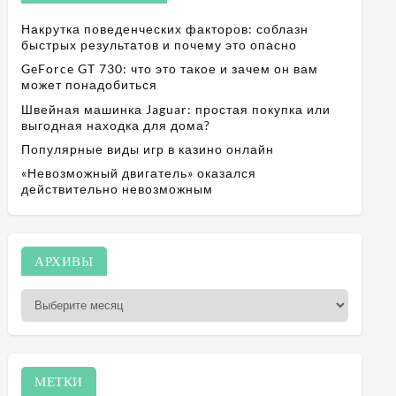
Накрутка поведенческих факторов: соблазн
быстрых результатов и почему это опасно
GeForce GT 730: что это такое и зачем он вам
может понадобиться
Швейная машинка Jaguar: простая покупка или
выгодная находка для дома?
Популярные виды игр в казино онлайн
«Невозможный двигатель» оказался
действительно невозможным
А
АРХИВЫ
р
х
и
в
ы
МЕТКИ