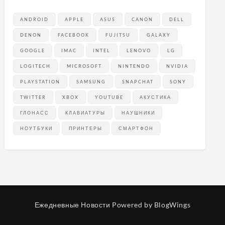
ANDROID
APPLE
ASUS
CANON
DELL
DENON
FACEBOOK
FUJITSU
GALAXY
GOOGLE
IMAC
INTEL
LENOVO
LG
LOGITECH
MICROSOFT
NINTENDO
NVIDIA
PLAYSTATION
SAMSUNG
SNAPCHAT
SONY
TWITTER
XBOX
YOUTUBE
АКУСТИКА
ГЛОНАСС
КЛАВИАТУРЫ
НАУШНИКИ
НОУТБУКИ
ПРИНТЕРЫ
СМАРТФОН
Ежедневные Новости
Powered by BlogWings